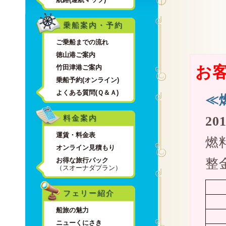
乗船案内・予約
ご乗船までの流れ
徳山港ご案内
お
竹田津港ご案内
乗船予約(オンライン)
よくある質問(Ｑ＆Ａ)
≪
料金案内
20
運賃・料金表
燃
オンライン見積もり
お得な旅行パック
整
（スオーナダプラン）
フェリー紹介
船旅の魅力
ニューくにさき