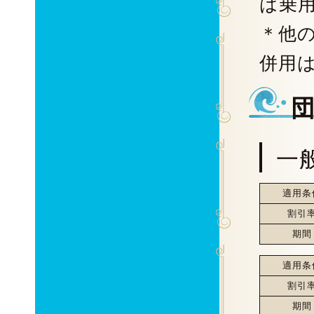
は乗
＊他
併用
一
適用条
割引
期間
適用条
割引
期間